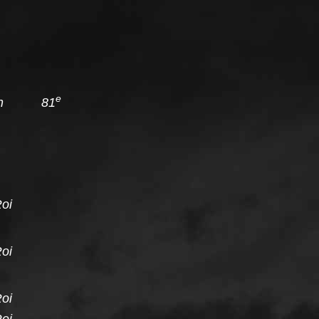
e
tion 81
Roi
Roi
Roi
Roi