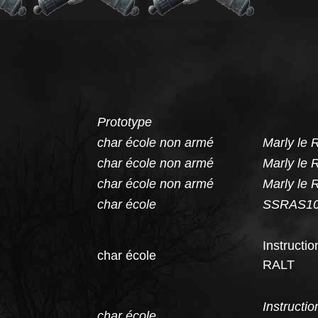
Prototype
char école non armé
Marly le 
char école non armé
Marly le 
char école non armé
Marly le 
char école
SSRAS1
Instruc
char école
RALT
Instruc
char école