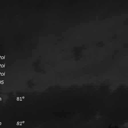
Roi
Roi
Roi
05
e
tion 81
e
tion 81