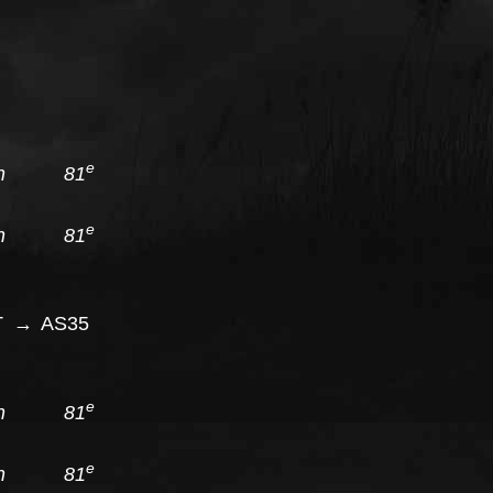
e
tion 81
e
tion 81
 → AS35
e
tion 81
e
tion 81