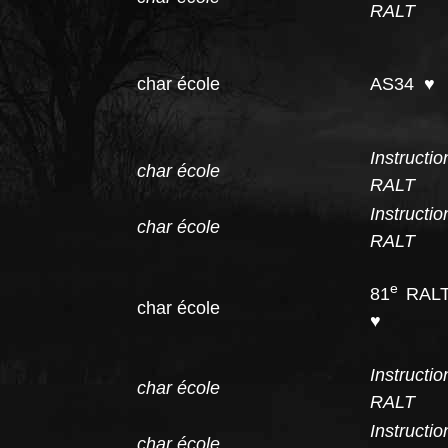
RALT
char école
AS34 ♥
Instruc
char école
RALT
Instruc
char école
RALT
e
81
RALT
char école
♥
Instruc
char école
RALT
Instruc
char école