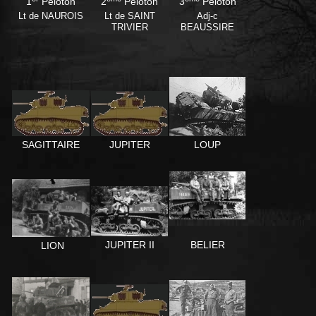
1
Peloton
2
Peloton
3
Peloton
Lt de NAUROIS
Lt de SAINT
Adj-c
TRIVIER
BEAUSSIRE
LOUP
SAGITTAIRE
JUPITER
BELIER
JUPITER II
LION