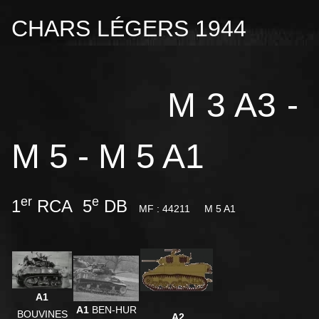
CHARS LÉGERS 1944
M 3 A3 -
M 5 - M 5 A1
er
e
1
RCA 5
DB
MF : 44211
M 5 A1
A1
A1
BEN-HUR
BOUVINES
A2