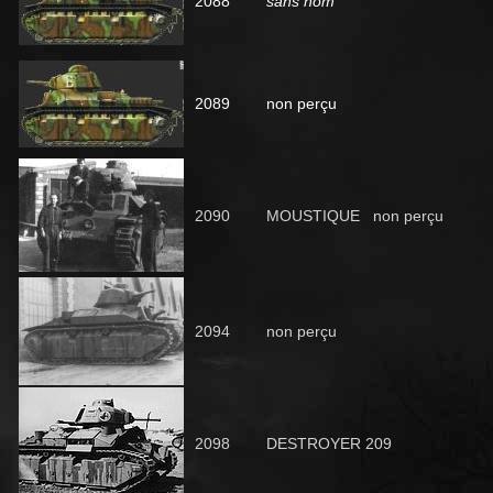
2088
sans nom
2089
non perçu
2090
MOUSTIQUE non perçu
2094
non perçu
2098
DESTROYER 209