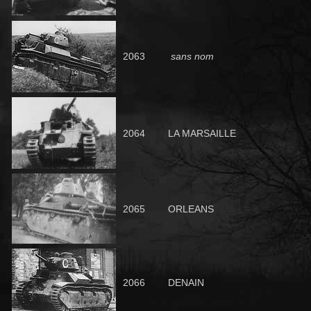
2063
sans nom
206
4
LA MARSAILLE
2065
ORLEANS
2066
DENAIN