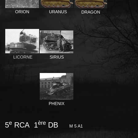
ORION
URANUS
DRAGON
SIRIUS
LICORNE
PHENIX
e
ère
5
RCA 1
DB
M 5 A1