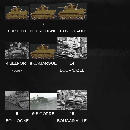
7
3
BIZERTE
BOURGOGNE
13
BUGEAUD
4
BELFORT
8
CAMARGUE
14
BOURNAZEL
420067
5
9
BIGORRE
15
BOULOGNE
BOUGAINVILLE