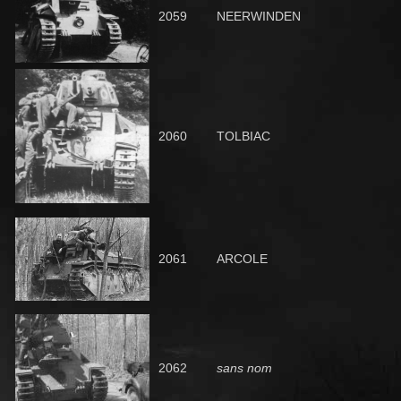
2059
NEERWINDEN
2060
TOLBIAC
2061
ARCOLE
2062
sans nom