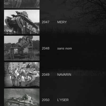
2047
MERY
2048
sans nom
2049
NAVARIN
2050
L'YSER