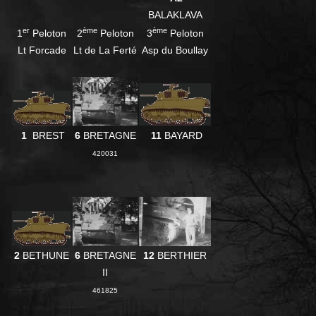
BALAKLAVA
er
ème
ème
1
Peloton
2
Peloton
3
Peloton
Lt Forcade
Lt de La Ferté
Asp du Boullay
1
BREST
6
BRETAGNE
11
BAYARD
420031
2
BETHUNE
6
BRETAGNE
12
BERTHIER
II
461825