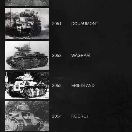
2051
DOUAUMO
NT
2052
WAGRAM
2053
FRIEDLAND
2054
ROCROI