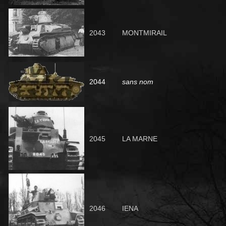
2043
MONTMIRAIL
2044
sans nom
2045
LA MARNE
2046
IENA