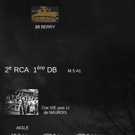
10
BERRY
e
ère
2
RCA 1
DB
M 5 A1
Cne VIE puis Lt
de NAUROIS
AIGLE
er
ème
ème