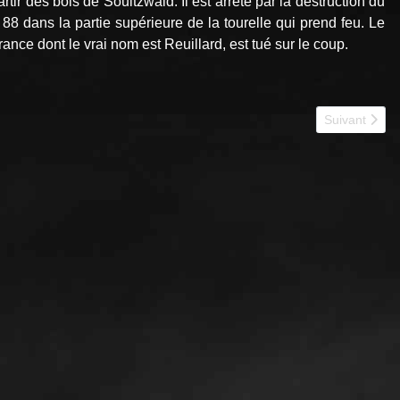
artir des bois de Soultzwald. Il est arrêté par la destruction du
 dans la partie supérieure de la tourelle qui prend feu. Le
nce dont le vrai nom est Reuillard, est tué sur le coup.
Article suiva
Suivant