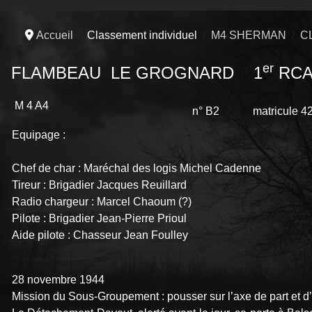
Accueil
Classement individuel
M4 SHERMAN
C
er
FLAMBEAU LE GROGNARD 1
RCA
M 4 A4
n° B2 matricule 42
Equipage :
Chef de char : Maréchal des logis Michel Cadenne
Tireur : Brigadier Jacques Reuillard
Radio chargeur : Marcel Chaoum (?)
Pilote : Brigadier Jean-Pierre Prioul
Aide pilote : Chasseur Jean Foulley
28 novembre 1944
Mission du Sous-Groupement : pousser sur l’axe de part et d