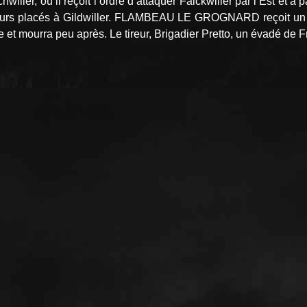
ller, où il reçoit l’ordre d’attaquer Falckwiller par l’Est et à p
teurs placés à Gildwiller. FLAMBEAU LE GROGNARD reçoit un 88
t mourra peu après. Le tireur, Brigadier Pretto, un évadé de Fra