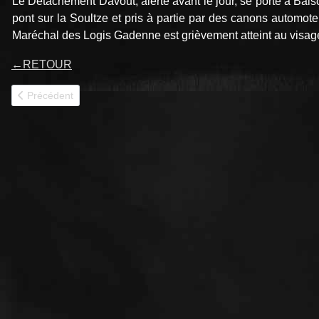
Le Détachement Davout, alerté avant le jour, se porte à Balschwi
pont sur la Soultze et pris à partie par des canons automo
Maréchal des Logis Gadenne est grièvement atteint au visage e
←
RETOUR
Article précédent : FLAMBEAU LE GROGNARD II 1RCA
Précédent