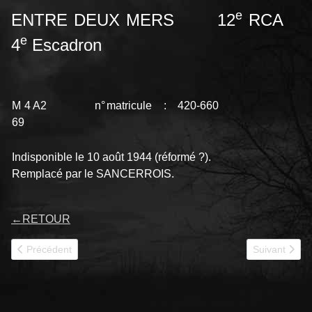
e
ENTRE DEUX MERS 12
RCA
e
4
Escadron
M 4 A2 n°
matricule : 420-660
69
Indisponible le 10 août 1944 (réformé ?).
Remplacé par le SANCERROIS.
←
RETOUR
Article précédent : EPERLAY 12RC
Article suiv
Précédent
Suivant