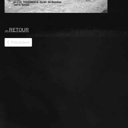
←
RETOUR
Article précédent : DURTAL 12RC
Précédent