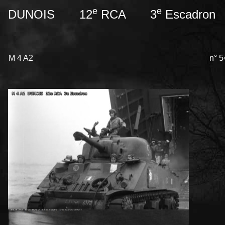
e
e
DUNOIS 12
RCA 3
Escadron
M 4 A2
n° 5