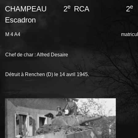
e
e
CHAMPEAU 2
RCA 2
Escadron
M 4 A4
matricul
Chef de char : Alfred Desaire
Détruit à Renchen (D) le 14 avril 1945.