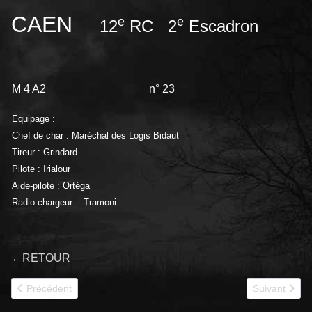
CAEN
e
e
12
RC 2
Escadron
M 4 A2
n° 23
Equipage :
Chef de char : Maréchal des Logis Bidaut
Tireur : Grindard
Pilote : Irialour
Aide-pilote : Ortéga
Radio-chargeur : Tramoni
←
RETOUR
Article précédent : CAMARGUE 12RCA
Article suiv
Précédent
Suivant