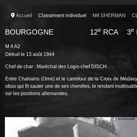
Accueil
Classement individuel
M4 SHERMAN
C
e
e
BOURGOGNE
12
RCA 3
M 4 A2
Détruit le 13 août 1944
Chef de char : Maréchal des Logis-chef DISCH
Entre Chahains (Orne) et le carrefour de la Croix de Méd
obus qui fit sauter une de ses chenilles, le rendant inutili
sur les positions allemandes.