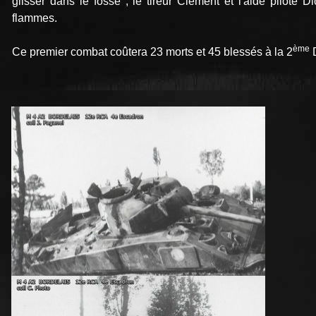
glisser dans le fossé ; le tireur Clément et l'aide pilote 
flammes.
ème
Ce premier combat coûtera 23 morts et 45 blessés à la 2
D