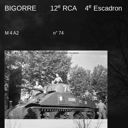
e
e
BIGORRE 12
RCA 4
Escadron
M 4 A2 n° 74