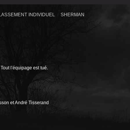
LASSEMENT INDIVIDUEL
SHERMAN
out l'équipage est tué.
asson et André Tisserand