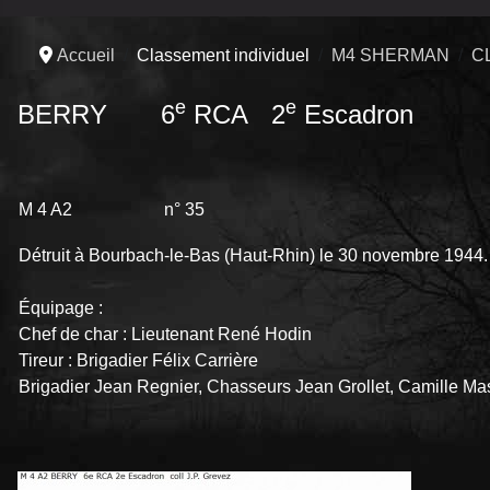
Accueil
Classement individuel
M4 SHERMAN
C
e
e
BERRY 6
RCA 2
Escadron
M 4 A2 n° 35
Détruit à Bourbach-le-Bas (Haut-Rhin) le 30 novembre 1944. T
Équipage :
Chef de char : Lieutenant René Hodin
Tireur : Brigadier Félix Carrière
Brigadier Jean Regnier, Chasseurs Jean Grollet, Camille M