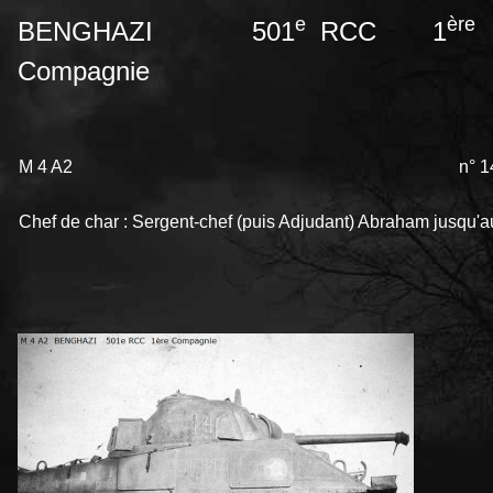
e
ère
BENGHAZI 501
RCC 1
Compagnie
M 4 A2
n° 
Chef de char : Sergent-chef (puis Adjudant) Abraham jusqu'