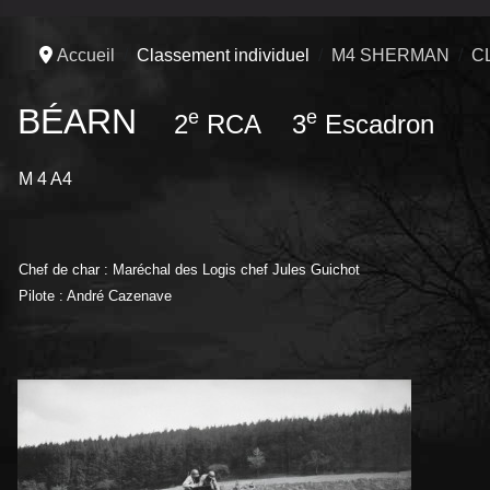
Accueil
Classement individuel
M4 SHERMAN
C
BÉARN
e
e
2
RCA 3
Escadron
M 4 A4
Chef de char : Maréchal des Logis chef Jules Guichot
Pilote : André Cazenave