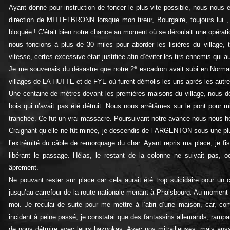
Ayant donné pour instruction de foncer le plus vite possible, nous nous 
direction de MITTELBRONN lorsque mon tireur, Bourgaire, toujours lui 
bloquée ! C’était bien notre chance au moment où se déroulait une opérati
nous foncions à plus de 30 miles pour aborder les lisières du village, t
vitesse, certes excessive était justifiée afin d’éviter les tirs ennemis qui 
e
Je me souvenais du désastre que notre 2
escadron avait subi en Normand
villages de LA HUTTE et de FYE où furent démolis les uns après les autr
Une centaine de mètres devant les premières maisons du village, nous d
bois qui n’avait pas été détruit. Nous nous arrêtâmes sur le pont pour mi
tranchée. Ce fut un vrai massacre. Poursuivant notre avance nous nous he
Craignant qu’elle ne fût minée, je descendis de l’ARGENTON sous une pluie
l’extrémité du câble de remorquage du char. Ayant repris ma place, je fis 
libérant le passage. Hélas, le restant de la colonne ne suivait pas, o
âprement.
Ne pouvant rester sur place car cela aurait été trop suicidaire pour un
jusqu’au carrefour de la route nationale menant à Phalsbourg. Au moment
moi. Je reculai de suite pour me mettre à l’abri d’une maison, car, com
incident à peine passé, je constatai que des fantassins allemands, rampa
de nous détruire avec leurs bazookas. Avec nos mitrailleuses, mais auss