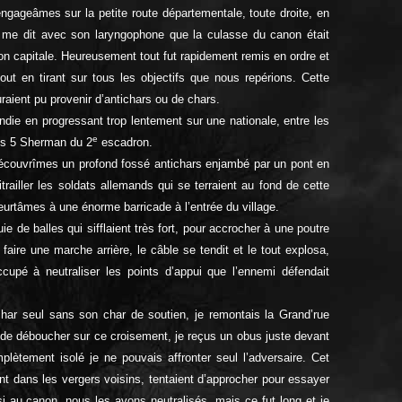
engageâmes sur la petite route départementale, toute droite, en
, me dit avec son laryngophone que la culasse du canon était
on capitale. Heureusement tout fut rapidement remis en ordre et
out en tirant sur tous les objectifs que nous repérions. Cette
auraient pu provenir d’antichars ou de chars.
ie en progressant trop lentement sur une nationale, entre les
e
es 5 Sherman du 2
escadron.
écouvrîmes un profond fossé antichars enjambé par un pont en
trailler les soldats allemands qui se terraient au fond de cette
urtâmes à une énorme barricade à l’entrée du village.
 de balles qui sifflaient très fort, pour accrocher à une poutre
faire une marche arrière, le câble se tendit et le tout explosa,
ccupé à neutraliser les points d’appui que l’ennemi défendait
 char seul sans son char de soutien, je remontais la Grand’rue
 de déboucher sur ce croisement, je reçus un obus juste devant
plètement isolé je ne pouvais affronter seul l’adversaire. Cet
nt dans les vergers voisins, tentaient d’approcher pour essayer
i au canon, nous les avons neutralisés, mais ce fut long et je