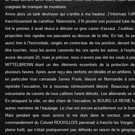
craignais de manquer de munitions.
Arrive alors un tank destroyer qui s’arrête à ma hauteur. J’informais l’o
franchissement du carrefour. Néanmoins, il fit pivoter son puissant tube da
tiré le premier, il avait réussi à détruire un gros canon d’assaut. J’oublia
projectiles très rapides me passaient au dessus de la tête. En fait, il
aussi tirer à l’horizontale, rangés en contre-bas de ma position, devant le
être touchés, nous les avons canonnés les uns après les autres, à l’explo
avons décompté 20, mais je précise, nous n’avons pas été les seuls à parti
MITTELBRONN étant un des éléments essentiels de la protection de
plusieurs heures. Après avoir reçu des renforts en blindés et en artillerie,
en particulier mon camarade James Poole, blessé en Normandie à so
rejoindre l’escadron, fut à nouveau sérieusement blessé. Beaucoup de
soixantaine de canons de tous calibres furent détruits. Les allemands s
En attaquant la ville, un des chars de l’escadron, le BOURG LA REINE fut
autres membres de l’équipage. Le char est encore actuellement sur le bord
Mais pendant que nous avions la vie dure dans le secteur, une a
commandement du Colonel ROUVILLOIS parvenait à franchir les Vosges 20 k
pleine forêt, qui n’était pratiquement pas défendu en raison de la géogra