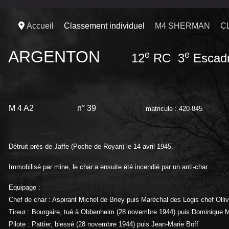
Accueil
Classement individuel
M4 SHERMAN
C
ARGENTON
e
e
12
RC 3
Escad
M 4 A2
n° 39
matricule : 420-845
Détruit près de Jaffe (Poche de Royan) le 14 avril 1945.
Immobilisé par mine, le char a ensuite été incendié par un anti-char.
Equipage :
Chef de char : Aspirant Michel de Briey puis Maréchal des Logis chef Olliv
Tireur : Bourgaire, tué à Obbenheim (28 novembre 1944) puis Dominique
Pilote : Pattier, blessé (28 novembre 1944) puis Jean-Marie Boff