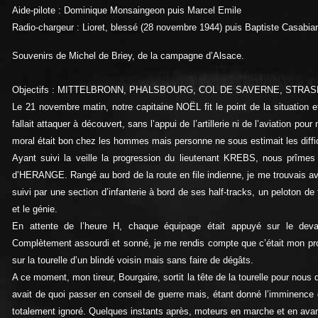
Aide-pilote : Dominique Monsaingeon puis Marcel Emile
Radio-chargeur : Lioret, blessé (28 novembre 1944) puis Baptiste Casabia
Souvenirs de Michel de Briey, de la campagne d’Alsace.
Objectifs : MITTELBRONN, PHALSBOURG, COL DE SAVERNE, STRA
Le 21 novembre matin, notre capitaine NOËL fit le point de la situation et
fallait attaquer à découvert, sans l’appui de l’artillerie ni de l’aviation p
moral était bon chez les hommes mais personne ne sous estimait les diffi
Ayant suivi la veille la progression du lieutenant KREBS, nous prîmes 
d’HERANGE. Rangé au bord de la route en file indienne, je me trouvai
suivi par une section d’infanterie à bord de ses half-tracks, un peloton de t
et le génie.
En attente de l’heure H, chaque équipage était appuyé sur le devan
Complètement assourdi et sonné, je me rendis compte que c’était mon propr
sur la tourelle d’un blindé voisin mais sans faire de dégâts.
A ce moment, mon tireur, Bourgaire, sortit la tête de la tourelle pour nous d
avait de quoi passer en conseil de guerre mais, étant donné l’imminence de
totalement ignoré. Quelques instants après, moteurs en marche et en avan