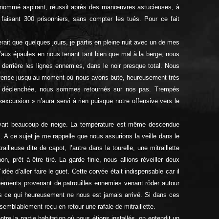
é nommé aspirant, réussit après des manœuvres astucieuses, à
aisant 300 prisonniers, sans compter les tués. Pour ce fait
ait que quelques jours, je partis en pleine nuit avec un de mes
aux épaules en nous tenant tant bien que mal à la berge, nous
derrière les lignes ennemies, dans le noir presque total. Nous
défense jusqu’au moment où nous avons buté, heureusement très
 pas déclenchée, nous sommes retournés sur nos pas. Trempés
xcursion » n’aura servi à rien puisque notre offensive vers le
 avait beaucoup de neige. La
température est même descendue
. A ce sujet je me rappelle que nous assurions la veille dans le
ailleuse dite de capot, l’autre dans la tourelle, une mitraillette
 prêt à être tiré. La garde finie, nous allions réveiller deux
e d’aller faire le guet. Cette corvée était indispensable car il
aquements provenant de patrouilles ennemies venant rôder autour
es ce qui heureusement ne nous est jamais arrivé. Si dans ces
emblablement reçu en retour une rafale de mitraillette.
re la partie habitation où nous étions installés, on entendit un