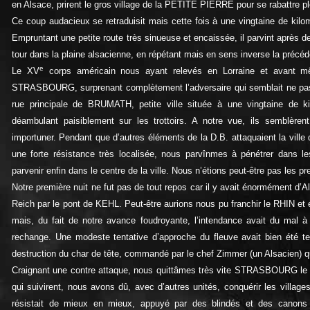
en Alsace, prirent le gros village de la PETITE PIERRE pour se rabattre 
Ce coup audacieux se retraduisit mais cette fois à une vingtaine de ki
Empruntant une petite route très sinueuse et encaissée, il parvint après
tour dans la plaine alsacienne, en répétant mais en sens inverse la précéd
e
Le XV
corps américain nous ayant relevés en Lorraine et avant
STRASBOURG, surprenant complètement l’adversaire qui semblait ne pas êtr
rue principale de BRUMATH, petite ville située à une vingtaine de k
déambulant paisiblement sur les trottoirs. A notre vue, ils semblèren
importuner. Pendant que d’autres éléments de la D.B. attaquaient la vil
une forte résistance très localisée, nous parvînmes à pénétrer dans l
parvenir enfin dans le centre de la ville. Nous n’étions peut-être pas les 
Notre première nuit ne fut pas de tout repos car il y avait énormément d’Al
Reich par le pont de KEHL. Peut-être aurions nous pu franchir le RHIN et
mais, du fait de notre avance foudroyante, l’intendance avait du mal 
rechange. Une modeste tentative d’approche du fleuve avait bien été t
destruction du char de tête, commandé par le chef Zimmer (un Alsacien) qu
Craignant une contre attaque, nous quittâmes très vite STRASBOURG le 2
qui suivirent, nous avons dû, avec d’autres unités, conquérir les villag
résistait de mieux en mieux, appuyé par des blindés et des canons