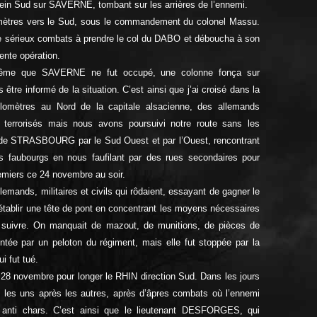
plein Sud sur SAVERNE, tombant sur les arrières de l’ennemi.
lomètres vers le Sud, sous le commandement du colonel Massu.
 de sérieux combats à prendre le col du DABO et déboucha à son
ente opération.
 même que SAVERNE ne fut occupé, une colonne fonça sur
e informé de la situation. C’est ainsi que j’ai croisé dans la
ilomètres au Nord de la capitale alsacienne, des allemands
t terrorisés mais nous avons poursuivi notre route sans les
le de STRASBOURG par le Sud Ouest et par l’Ouest, rencontrant
es faubourgs en nous faufilant par des rues secondaires pour
premiers ce 24 novembre au soir.
lemands, militaires et civils qui rôdaient, essayant de gagner le
 établir une tête de pont en concentrant les moyens nécessaires
à suivre. On manquait de mazout, de munitions, de pièces de
entée par un peloton du
régiment, mais elle fut stoppée par la
i fut tué.
8 novembre pour longer le RHIN direction Sud. Dans les jours
es les uns après les autres, après d’âpres combats où l’ennemi
 anti chars. C’est ainsi que le lieutenant DESFORGES, qui