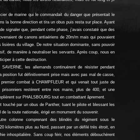
fficier de marine qui le commandait du danger que présentait le
ns la bonne direction et tira un obus puis resta sur place. Ayant
is de signaler que, pendant cette phase, j’avais constaté que des
s provenaient de canons antiaériens de 20m/m mais
qui pouvaient
s lisières du village. De notre situation dominante, sans pouvoir
sif, de manière à neutraliser les servants. Après coup, nous en
ciper à cette destruction.
 SAVERNE, les allemands continuèrent de résister pendant
 la position fut définitivement prise mais avec pas mal de casse,
n premier combat à CHAMPFLEUR et qui venait tout juste de
 prisonniers restèrent entre nos mains, plus de 400, et une
e replièrent sur PHALSBOURG tout en combattant âprement.
 touché par un obus de Panther, tuant le pilote et blessant les
 de la route nationale, érigé en monument du souvenir.
utre colonne comprenant des blindés du régiment sous le
ilomètres plus au Nord, passant par un défilé très étroit, en
phie inhospitalière. Sans coup férir, nos éléments débouchèrent