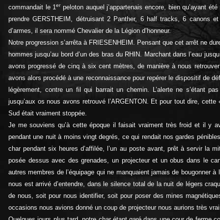
er
commandait le 1
peloton auquel j’appartenais encore, bien qu’ayant ét
prendre GERSTHEIM, détruisant 2 Panther, 6 half tracks, 6 canons et f
d’armes, il sera nommé Chevalier de la Légion d’honneur.
Notre progression s’arrêta à FRIESENHEIM. Pensant que cet arrêt ne durer
hommes jusqu’au bord d’un des bras du RHIN. Marchant dans l’eau jusqu’
avons progressé de cinq à six cent mètres, de manière à nous retrouver 
avons alors procédé à une reconnaissance pour repérer le dispositif de 
légèrement, contre un fil qui barrait un chemin. L’alerte ne s’étant
jusqu’aux os nous avons retrouvé l’ARGENTON. Et pour tout dire, cette «e
Sud était vraiment stoppée.
Je me souviens qu’à cette époque il faisait vraiment très froid et il y
pendant une nuit à moins vingt degrés, ce qui rendait nos gardes pénibles
char pendant six heures d’affilée, l’un au poste avant, prêt à servir la mitr
posée dessus avec des grenades, un projecteur et un obus dans le canon,
autres membres de l’équipage qui ne manquaient jamais de bougonner à l’idé
nous est arrivé d’entendre, dans le silence total de la nuit de légers cr
de nous, soit pour nous identifier, soit pour poser des mines magnétiqu
occasions nous avions donné un coup de projecteur nous aurions très vrais
Quelques jours plus tard, notre char étant garé dans une cour de ferme cont