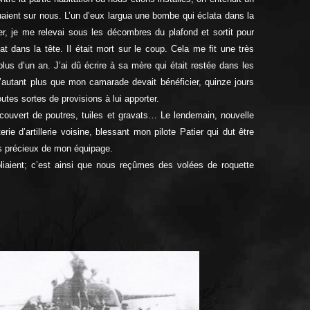
quaient sur nous. L’un d’eux largua une bombe qui éclata dans la
er, je me relevai sous les décombres du plafond et sortit pour
at dans la tête. Il était mort sur le coup. Cela me fit une très
us d’un an. J’ai dû écrire à sa mère qui était restée dans les
r d’autant plus que mon camarade devait bénéficier, quinze jours
utes sortes de provisions à lui apporter.
ouvert de poutres, tuiles et gravats… Le lendemain, nouvelle
ie d’artillerie voisine, blessant mon pilote Patier qui dut être
s précieux de mon équipage.
tipliaient; c’est ainsi que nous reçûmes des volées de roquette