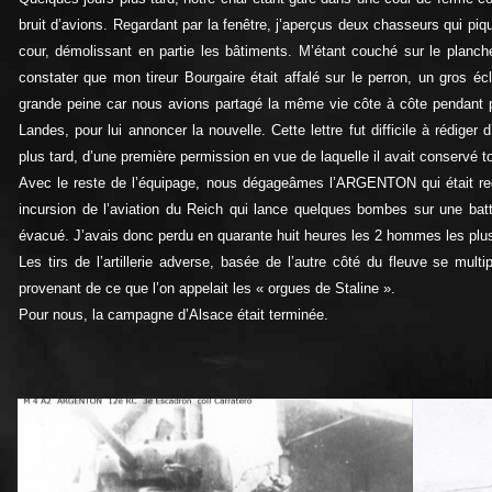
bruit d’avions. Regardant par la fenêtre, j’aperçus deux chasseurs qui pi
cour, démolissant en partie les bâtiments. M’étant couché sur le planch
constater que mon tireur Bourgaire était affalé sur le perron, un gros écl
grande peine car nous avions partagé la même vie côte à côte pendant pl
Landes, pour lui annoncer la nouvelle. Cette lettre fut difficile à rédige
plus tard, d’une première permission en vue de laquelle il avait conservé to
Avec le reste de l’équipage, nous dégageâmes l’ARGENTON qui était rec
incursion de l’aviation du Reich qui lance quelques bombes sur une batter
évacué. J’avais donc perdu en quarante huit heures les 2 hommes les plu
Les tirs de l’artillerie adverse, basée de l’autre côté du fleuve se mul
provenant de ce que l’on appelait les « orgues de Staline ».
Pour nous, la campagne d’Alsace était terminée.