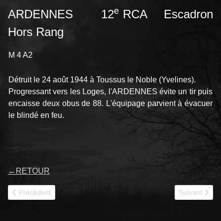
e
ARDENNES 12
RCA Escadron
Hors Rang
M 4 A2
Détruit le 24 août 1944 à Toussus le Noble (Yvelines).
Progressant vers les Loges, l'ARDENNES évite un tir puis
encaisse deux obus de 88. L'équipage parvient à évacuer
le blindé en feu.
←
RETOUR
Article précédent : ARGENTON 12RC
Article suiv
Précédent
Suivant