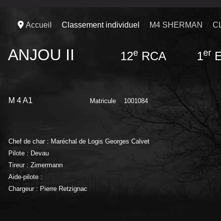
Accueil
Classement individuel
M4 SHERMAN
C
ANJOU II
e
er
12
RCA 1
E
M 4 A1
Matricule
1001084
Chef de char : Maréchal de Logis Georges Calvet
Pilote : Devau
Tireur : Zimermann
Aide-pilote :
Chargeur : Pierre Retzignac