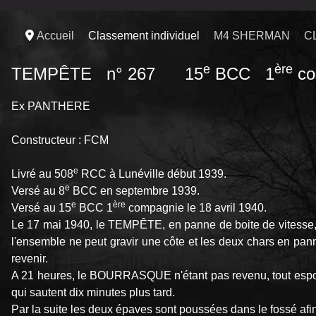
Accueil
Classement individuel
M4 SHERMAN
C
e
ère
TEMPÊTE n° 267 15
BCC 1
co
Ex PANTHERE
Constructeur : FCM
e
Livré au 508
RCC à Lunéville début 1939.
e
Versé au 8
BCC en septembre 1939.
e
ère
Versé au 15
BCC 1
compagnie le 18 avril 1940.
Le 17 mai 1940, le TEMPÊTE, en panne de boite de vitess
l'ensemble ne peut gravir une côte et les deux chars en pan
revenir.
A 21 heures, le BOURRASQUE n'étant pas revenu, tout espoir
qui sautent dix minutes plus tard.
Par la suite les deux épaves sont poussées dans le fossé afi