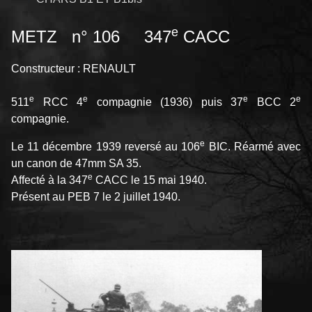
e
METZ n° 106 347
CACC
Constructeur : RENAULT
e
e
e
e
511
RCC 4
compagnie (1936) puis 37
BCC 2
compagnie.
e
Le 11 décembre 1939 reversé au 106
BIC. Réarmé avec
un canon de 47mm SA 35.
e
Affecté à la 347
CACC le 15 mai 1940.
Présent au PEB 7 le 2 juillet 1940.