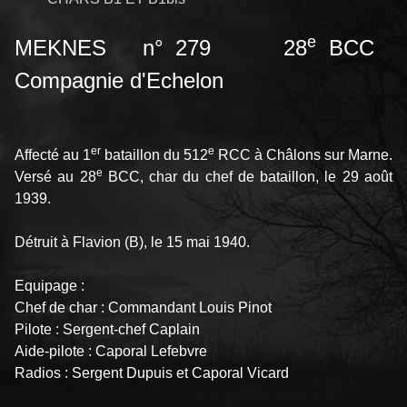
e
MEKNES n° 279 28
BCC
Compagnie d'Echelon
er
e
Affecté au 1
bataillon du 512
RCC à Châlons sur Marne.
e
Versé au 28
BCC, char du chef de bataillon, le 29 août
1939.
Détruit à Flavion (B), le 15 mai 1940.
Equipage :
Chef de char : Commandant Louis Pinot
Pilote : Sergent-chef Caplain
Aide-pilote : Caporal Lefebvre
Radios : Sergent Dupuis et Caporal Vicard