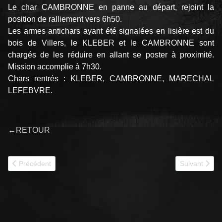
Le char CAMBRONNE en panne au départ, rejoint la
position de ralliement vers 6h50.
Les armes antichars ayant été signalées en lisière est du
bois de Villers, le KLEBER et le CAMBRONNE sont
chargés de les réduire en allant se poster à proximité.
Mission accomplie à 7h30.
Chars rentrés : KLEBER, CAMBRONNE, MARECHAL
LEFEBVRE.
←RETOUR
Article précédent : 414 MARECHAL PETAIN
Article suiv
Précédent
Suivant