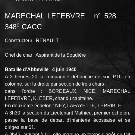
MARECHAL LEFEBVRE n° 528
e
348
CACC
Constructeur : RENAULT
Chef de char : Aspirant de la Soudière
Bataille d’Abbeville 4 juin 1940
A 3 heures 20 la compagnie débouche de son P.D., en
colonne, sur la droite par section de trois chars :
dans l'ordre : BORDEAUX, NICE, MARECHAL
LEFEBVRE, KLEBER, char du capitaine.
En deuxième échelon : NEY, LAFAYETTE, TERRIBLE
A 3h30 la section du Lieutenant Mathieu, premier échelon,
passe la base de départ d'infanterie écossaise et se
dirigea sur 01.
A 3h45, arrivant à 01, elle marque un temps d'arrêt du fait