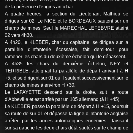
de la présence d'engins antichar.
A quatre heures, la section du Lieutenant Mathieu se
dirigea sur 02. Le NICE et le BORDEAUX sautent sur un
champ de mines. Seul le MARECHAL LEFEBVRE atteint
02 vers 4h30.
A 4h20, le KLEBER, char du capitaine, se dirigea sur la
parallèle d'infanterie écossaise, fait demi-tour pour
ramener les chars du deuxième échelon qui le dépassent.
A 4h35 les chars du deuxième échelon, NEY et
TERRIBLE, atteignait la parallèle de départ arrivant à H
+5, et se dirigent sur 01 où il sautent successivement sur le
champ de mines à environ H +30.
Le LAFAYETTE descend sur la droite, suit la route
d'Abbeville et est arrêté par un 105 allemand (à H +45).
Le KLEBER passe la parallèle de départ à H +15, poursuit
sa route de sur 01 et dépasse la ligne d'infanterie anglaise
arrêtée par les armes automatiques ennemies ; laissant
sur sa gauche les deux chars déjà sautés sur le champ de