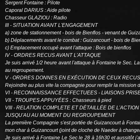
Sergent Fontaine : Pilote
Caporal DARIUS : Aide pilote
Chasseur GLAZIOU : Radio
III - SITUATION AVANT L'ENGAGEMENT
a) zone de stationnement - bois de Bienflos - venant de Guiz
b) Déplacements avant le combat : Guizancourt - bois de Bie
c) Emplacement occupé avant l'attaque : Bois de bienfIos
IV - ORDRES RECUS AVANT L'ATTAQUE
Je suis arrivé 1/2 heure avant l'attaque à Fontaine le Sec. La
au regroupement.
V - ORDRES DONNES EN EXÉCUTION DE CEUX RECU
Rejoindre au plus vite la compagnie pour remplir la mission 
VI - RECONNAISSANCE EFFECTUEES - LIAISONS PRISES
VII - TROUPES APPUYÉES : Chasseurs à pied
VIII - RELATION COMPLETE ET DÉTAILLÉE DE L'ACTIO
JUSQU'AU AU MOMENT DU REGROUPEMENT
La première Compagnie s'est portée de Guizancourt à Fontai
mon char à Guizancourt (joint de cloche de Naeder à changer
Je suis arrivé à Fontaine Le Sec le 28 à 16h30 et aussitôt j'