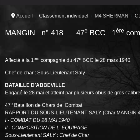
Accueil
Classement individuel
M4 SHERMAN
C
e
ère
MANGIN n° 418 47
BCC 1
com
ère
e
Affecté à la 1
compagnie du 47
BCC le 28 mars 1940.
Chef de char : Sous-Lieutenant Saly
BATAILLE D'ABBEVILLE
Engagé le 28 mai et atteint par plusieurs obus de gros calib
e
47
Bataillon de Chars de
RAPPORT DU SOUS-LIEUTENANT SALY (Char MANGIN 4
I - COMBAT DU 28 MAI 1940
II - COMPOSITION DE L' EQUIPAGE
Sous-Lieutenant SALY : Chef de Char