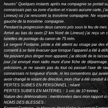
heures" Quelques instants après ma compagnie se portait sur 
connaissais pas sa zone d'action et n'avais aucune carte, j'
Limeux) où j'ai rencontré la troisième compagnie. Ne voyant
gauche de la troisième compagnie.
Pendant la progression deux canons pris sous le feu de mes 
Arrivé au bas du ravin (2 km Nord de Limeux) j'ai reçu un c
lunettes de pointage du canon de 75 m/m.
Le sergent Fontaine, pilote a été atteint au visage par des 
consenti à se faire évacuer que lorsque l’appareil a été à défi
Ne pouvant plus diriger mon appareil, j'ai décidé de le laiss
jour j'ai envoyé mon radio muni d'une fiche de dépannage.
précisions, je ne savais pas du tout où passait l'axe de ra
connaissais ni longueur d'onde, ni les conventions qui avaie
avoir changé le volant de direction, mon char a été conduit à 
PERTES SUBIES EN PERSONNEL : néant
PERTES SUBIES EN MATERIEL : 1 cric de 10 tonnes
Nature des détériorations : mentionnées dans mon rapport c
NOMS DES BLESSES :