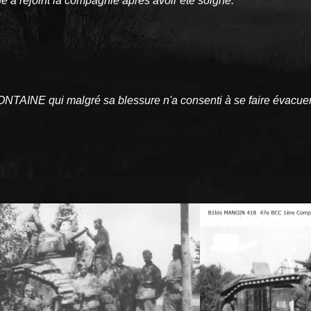
ne a rejoint la compagnie après avoir été soigné.
ONTAINE qui malgré sa blessure n'a consenti à se faire évacuer