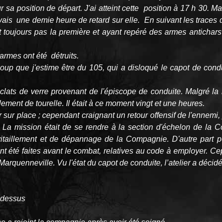
sa position de départ. J'ai atteint cette position à 17 h 30. M
avais une demie heure de retard sur elle. En suivant les trace
 toujours pas la première et ayant repéré des armes antichars
armes ont été détruits.
oup que j'estime être du 105, qui a disloqué le capot de condui
éclats de verre provenant de l'épiscope de conduite. Malgré la 
lement de tourelle. Il était à ce moment vingt et une heures.
er sur place ; cependant craignant un retour offensif de l'ennemi
 La mission était de se rendre à la section d'échelon de la C
vitaillement et de dépannage de la Compagnie. D'autre part pe
nt été faites avant le combat, relatives au code à employer. C
Marquenneville. Vu l'état du capot de conduite, l’atelier a décid
i-dessus