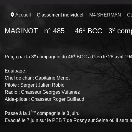
Accueil
Classement individuel
M4 SHERMAN
C
e
e
MAGINOT n° 485 46
BCC 3
comp
e
e
Perçu par la 3
compagnie du 46
BCC à Gien le 28 avril 19
Equipage :
Chef de char : Capitaine Menet
Pilote : Sergent Julien Robic
Radio : Chasseur Georges Vuitenez
Aide-pilote : Chasseur Roger Guillaud
ère
Passe à la 1
compagnie le 3 juin.
Evacué le 7 juin sur le PEB 7 de Rosny sur Seine où il sera