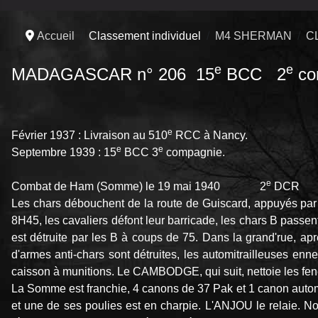
Accueil
Classement individuel
M4 SHERMAN
C
e
e
MADAGASCAR n° 206 15
BCC 2
co
e
Février 1937 : Livraison au 510
RCC à Nancy.
e
e
Septembre 1939 : 15
BCC 3
compagnie.
e
Combat de Ham (Somme) le 19 mai 1940 2
DCR
Les chars débouchent de la route de Guiscard, appuyés par
8H45, les cavaliers défont leur barricade, les chars B passen
est détruite par les B à coups de 75. Dans la grand'rue, ap
d'armes anti-chars sont détruites, les automitrailleuses en
caisson à munitions. Le CAMBODGE, qui suit, nettoie les fen
La Somme est franchie, 4 canons de 37 Pak et 1 canon automot
et une de ses poulies est en charpie. L'ANJOU le relaie. N