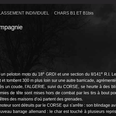
LASSEMENT INDIVIDUEL
CHARS B1 ET B1bis
mpagnie
e
e
 un peloton moto du 18
GRDI et une section du II/141
R.I. L
t et tombent 300 m plus loin sur une autre barricade, agrémentée
rès un coude, l'ALGERIE, suivi du CORSE, se heurte à des blin
nemies de tête sont mises hors de combat par les tirs à bout po
êtres des maisons d'où partent des grenades.
eur sont détruits par le CORSE qui s'arrête : son blindage avan
ouveau barrage allemand : le char est touché à plusieurs repri