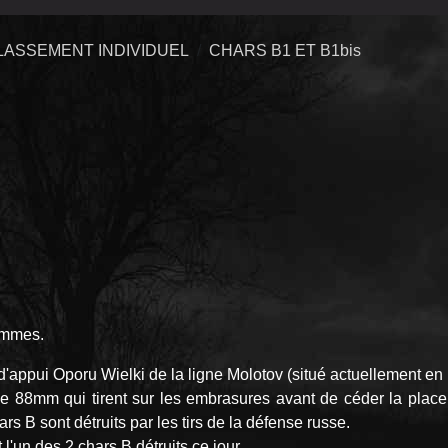
LASSEMENT INDIVIDUEL
CHARS B1 ET B1bis
lammes.
 d'appui Oporu Wielki de la ligne Molotov (situé actuellement en
s de 88mm qui tirent sur les embrasures avant de céder la plac
s B sont détruits par les tirs de la défense russe.
un des 2 chars B détruits ce jour.