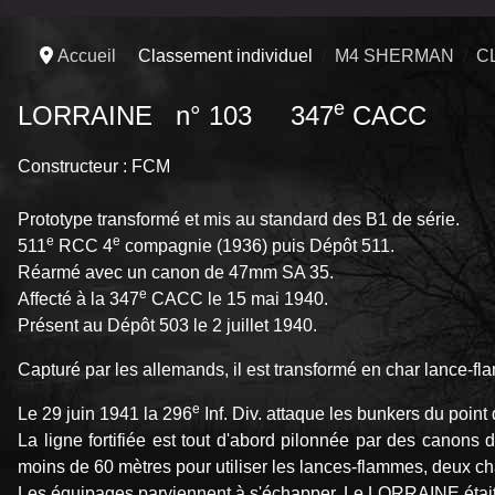
Accueil
Classement individuel
M4 SHERMAN
C
e
LORRAINE
n° 103 347
CACC
Constructeur : FCM
Prototype transformé et mis au standard des B1 de série.
e
e
511
RCC 4
compagnie (1936) puis Dépôt 511.
Réarmé avec un canon de 47mm SA 35.
e
Affecté à la 347
CACC le 15 mai 1940.
Présent au Dépôt 503 le 2 juillet 1940.
Capturé par les allemands, il est transformé en char lance-f
e
Le 29 juin 1941 la 296
Inf. Div. attaque les bunkers du point
La ligne fortifiée est tout d'abord pilonnée par des canon
moins de 60 mètres pour utiliser les lances-flammes, deux char
Les équipages parviennent à s'échapper. Le LORRAINE était l'