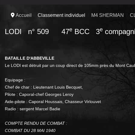
Accueil
Classement individuel
M4 SHERMAN
C
e
e
LODI n° 509 47
BCC 3
compagn
BATAILLE D'ABBEVILLE
Le LODI est détruit par un coup direct de 105mm près du Mont Caub
Equipage :
Chef de char : Lieutenant Louis Becquet,
Pilote : Caporal-chef Georges Leroy
Aide-pilote : Caporal Houssais, Chasseur Virlouvet
Radio : sergent Marcel Badie
COMPTE RENDU DE COMBAT :
COMBAT DU 28 MAI 1940