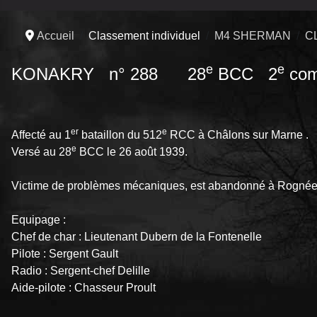
Accueil
Classement individuel
M4 SHERMAN
C
e
e
KONAKRY n° 288 28
BCC 2
com
er
e
Affecté au 1
bataillon du 512
RCC à Châlons sur Marne .
e
Versé au 28
BCC le 26 août 1939.
Victime de problèmes mécaniques, est abandonné à Rognée 
Equipage :
Chef de char : Lieutenant Dubern de la Fontenelle
Pilote : Sergent Gault
Radio : Sergent-chef Delille
Aide-pilote : Chasseur Proult