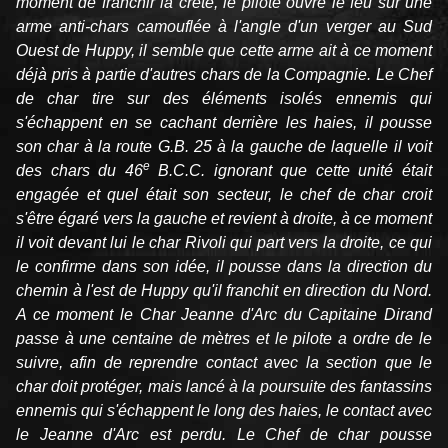
moment de franchir la crête, le pilote ouvre le feu sur une
arme anti-chars camouflée à l'angle d'un verger au Sud
Ouest de Huppy, il semble que cette arme ait à ce moment
déjà pris à partie d'autres chars de la Compagnie. Le Chef
de char tire sur des éléments isolés ennemis qui
s'échappent en se cachant derrière les haies, il pousse
son char à la route G.B. 25 à la gauche de laquelle il voit
e
des chars du 46
B.C.C. ignorant que cette unité était
engagée et quel était son secteur, le chef de char croit
s'être égaré vers la gauche et revient à droite, à ce moment
il voit devant lui le char Rivoli qui part vers la droite, ce qui
le confirme dans son idée, il pousse dans la direction du
chemin à l'est de Huppy qu'il franchit en direction du Nord.
A ce moment le Char Jeanne d'Arc du Capitaine Dirand
passe à une centaine de mètres et le pilote a ordre de le
suivre, afin de reprendre contact avec la section que le
char doit protéger, mais lancé à la poursuite des fantassins
ennemis qui s'échappent le long des haies, le contact avec
le Jeanne d'Arc est perdu. Le Chef de char pousse