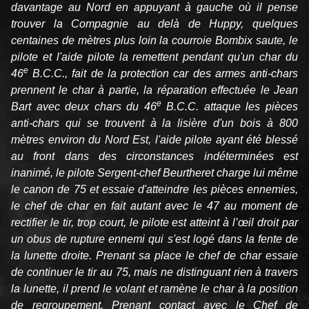
davantage au Nord en appuyant à gauche où il pense
trouver la Compagnie au delà de Huppy, quelques
centaines de mètres plus loin la courroie Bombix saute, le
pilote et l'aide pilote la remettent pendant qu'un char du
e
46
B.C.C., fait de la protection car des armes anti-chars
prennent le char à partie, la réparation effectuée le Jean
e
Bart avec deux chars du 46
B.C.C. attaque les pièces
anti-chars qui se trouvent à la lisière d'un bois à 800
mètres environ du Nord Est, l'aide pilote ayant été blessé
au front dans des circonstances indéterminées est
inanimé, le pilote Sergent-chef Beurtheret charge lui même
le canon de 75 et essaie d'atteindre les pièces ennemies,
le chef de char en fait autant avec le 47 au moment de
rectifier le tir, trop court, le pilote est atteint à l’œil droit par
un obus de rupture ennemi qui s'est logé dans la fente de
la lunette droite. Prenant sa place le chef de char essaie
de continuer le tir au 75, mais ne distinguant rien à travers
la lunette, il prend le volant et ramène le char à la position
de regroupement. Prenant contact avec le Chef de