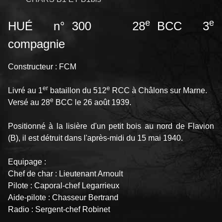
e
e
HUÉ n° 300 28
BCC 3
compagnie
Constructeur : FCM
er
e
Livré au 1
bataillon du 512
RCC à Châlons sur Marne.
e
Versé au 28
BCC le 26 août 1939.
Positionné à la lisière d'un petit bois au nord de Flavion
(B), il est détruit dans l'après-midi du 15 mai 1940.
Equipage :
Chef de char : Lieutenant Arnoult
Pilote : Caporal-chef Legarrieux
Aide-pilote : Chasseur Bertrand
Radio : Sergent-chef Robinet