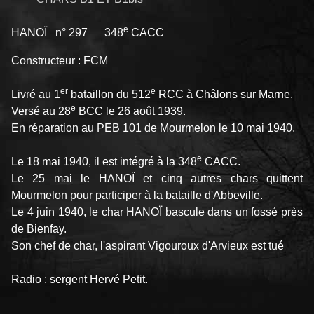
e
HANOÏ n° 297 348
CACC
Constructeur : FCM
er
e
Livré au 1
bataillon du 512
RCC à Châlons sur Marne.
e
Versé au 28
BCC le 26 août 1939.
En réparation au PEB 101 de Mourmelon le 10 mai 1940.
e
Le 18 mai 1940, il est intégré à la 348
CACC.
Le 25 mai le HANOÏ et cinq autres chars quittent
Mourmelon pour participer à la bataille d'Abbeville.
Le 4 juin 1940, le char HANOÏ bascule dans un fossé près
de Bienfay.
Son chef de char, l'aspirant Vigouroux d'Arvieux est tué
Radio : sergent Hervé Petit.