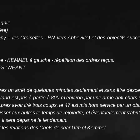
agnie
ère)
py – les Croisettes - RN vers Abbeville) et des objectifs succes
ite - KEMMEL à gauche - répétition des ordres reçus.
S : NEANT
rès un arrêt de quelques minutes seulement et sans être descen
edland est pris à partie à 800 m environ par une arme anti-chars 
 Après avoir tiré trois coups, le 47 est mis hors service par un 
 laisser aux autres le temps de rejoindre, et éventuellement s'a
. Il sera dépanné le lendemain.
ir les relations des Chefs de char Ulm et Kemmel.