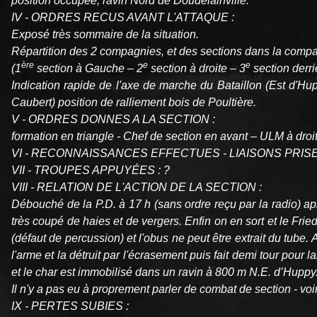
position occupée, ravin Nord de Doudelainville.
IV - ORDRES RECUS AVANT L'ATTAQUE :
Exposé très sommaire de la situation.
Répartition des 2 compagnies, et des sections dans la comp
ère
e
e
(1
section à Gauche – 2
section à droite – 3
section derri
Indication rapide de l'axe de marche du Bataillon (Est d'Hup
Caubert) position de ralliement bois de Poultière.
V - ORDRES DONNES A LA SECTION :
formation en triangle - Chef de section en avant – ULM à dro
VI - RECONNAISSANCES EFFECTUES - LIAISONS PRISE
VII - TROUPES APPUYÉES : ?
VIII - RELATION DE L'ACTION DE LA SECTION :
Débouché de la P.D. à 17 h (sans ordre reçu par la radio) ap
très coupé de haies et de vergers. Enfin on en sort et le Fri
(défaut de percussion) et l'obus ne peut être extrait du tube.
l'arme et la détruit par l'écrasement puis fait demi tour pour
et le char est immobilisé dans un ravin à 800 m N.E. d’Huppy
Il n'y a pas eu à proprement parler de combat de section - vo
IX - PERTES SUBIES :