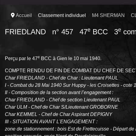
Accueil
Classement individuel
M4 SHERMAN
C
e
e
FRIEDLAND n° 457 47
BCC 3
com
e
Perçu par le 47
BCC à Gien le 10 mai 1940.
COMPTE RENDU DE FIN DE COMBAT DU CHEF DE SEC
Char FRIEDLAND - Chef de Char : Lieutenant PAUL
I - Combat du 28 Mai 1940 Sur Huppy - les Croisettes - cote 1
II - Composition de la section avant l’engagement :
Char FRIEDLAND - Chef de section Lieutenant PAUL
Char ULM - Chef de Char S/Lieutenant GROBORNE
Char KEMMEL - Chef de Char Aspirant DEPIGNY
III - SITUATION AVANT L'ENGAGEMENT :
zone de stationnement : bois Est de Frettecuisse - Départ de l