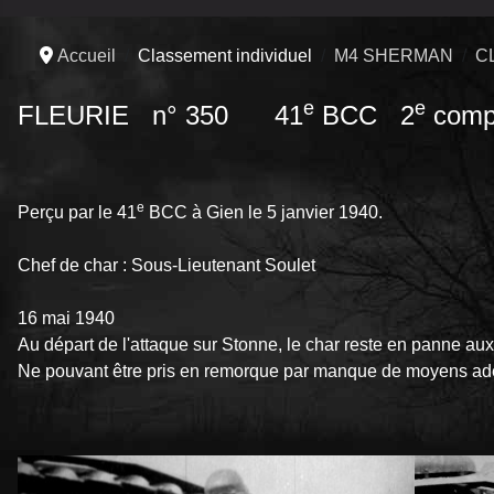
Accueil
Classement individuel
M4 SHERMAN
C
e
e
FLEURIE n° 350 41
BCC 2
comp
e
Perçu par le 41
BCC à Gien le 5 janvier 1940.
Chef de char : Sous-Lieutenant Soulet
16 mai 1940
Au départ de l'attaque sur Stonne, le char reste en panne a
Ne pouvant être pris en remorque par manque de moyens adéqu