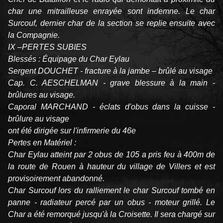
char une mitrailleuse enrayée sont indemne. Le char
Surcouf, dernier char de la section se replie ensuite avec
la Compagnie.
IX –PERTES SUBIES
Blessés : Équipage du Char Eylau
Sergent DOUCHET - fracture à la jambe – brûlé au visage
Cap. C. AESCHELMAN - grave blessure à la main -
brûlures au visage.
Caporal MARCHAND - éclats d'obus dans la cuisse -
brûlure au visage
ont été dirigée sur l'infirmerie du 46e
Pertes en Matériel :
Char Eylau atteint par 2 obus de 105 a pris feu à 400m de
la route de Rouen à hauteur du village de Villers et est
provisoirement abandonné.
Char Surcouf lors du ralliement le char Surcouf tombé en
panne - radiateur percé par un obus - moteur grillé. Le
Char a été remorqué jusqu'à la Croisette. Il sera chargé sur