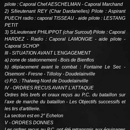
pilote : Caporal Chef AESCHELMAN - Caporal Marchand
2) S/lieutenant REY (Char Dardanelles) Pilote : Aspirant
PUECH radio : caporal TISSEAU - aide pilote : LESTANG
PETIT
3) S/Lieutenant PHILIPPOT (char Surcouf) Pilote : Caporal
HARDEZ - Radio : Caporal LAMONGIE - aide pilote -
Caporal SCHOP
III - SITUATION AVANT L'ENGAGEMENT
a) zone de stationnement - Bois de Bienflos
b) déplacement avant le combat : Fontaine Le Sec -
Oisemont - Fresne - Tilloloy - Doudelainville
c) P.D. : Thalweg Nord de Doudelainville
IV - ORDRES RECUS AVANT L'ATTAQUE
Ordres très brefs et oraux reçus au P.C. du bataillon sur
l'axe de marche du bataillon - Les Objectifs successifs et
les tirs d'artillerie.
La section est en 2° Echelon
V - ORDRES DONNES
Les ordres reçus au P.C. ont été retransmis aux équipages