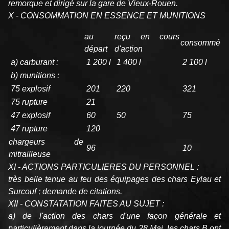
remorque et dirigé sur la gare de Vieux-Rouen.
X - CONSOMMATION EN ESSENCE ET MUNITIONS
au
reçu en cours
consommé
départ
d'action
a) carburant :
1 200 l
1 400 l
2 100 l
b) munitions :
75 explosif
201
220
321
75 rupture
21
47 explosif
60
50
75
47 rupture
120
chargeurs de
96
10
mitrailleuse
XI - ACTIONS PARTICULIERES DU PERSONNEL :
très belle tenue au feu des équipages des chars Eylau et
Surcouf ; demande de citations.
XII - CONSTATATION FAITES AU SUJET :
a) de l'action des chars d'une façon générale et
particulièrement dans la journée du 28 Mai, les chars B ont