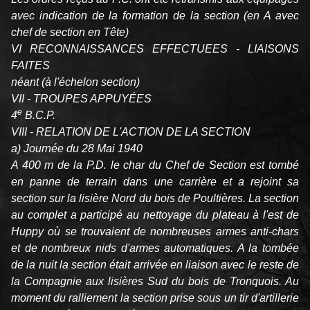
avec indication de la formation de la section (en A avec
chef de section en Tête)
VI RECONNAISSANCES EFFECTUEES - LIAISONS
FAITES
néant (à l'échelon section)
VII - TROUPES APPUYÉES
e
4
B.C.P.
VIII - RELATION DE L'ACTION DE LA SECTION
a) Journée du 28 Mai 1940
A 400 m de la P.D. le char du Chef de Section est tombé
en panne de terrain dans une carrière et a rejoint sa
section sur la lisière Nord du bois de Poultières. La section
au complet a participé au nettoyage du plateau à l'est de
Huppy où se trouvaient de nombreuses armes anti-chars
et de nombreux nids d'armes automatiques. A la tombée
de la nuit la section était arrivée en liaison avec le reste de
la Compagnie aux lisières Sud du bois de Tronquois. Au
moment du ralliement la section prise sous un tir d'artillerie