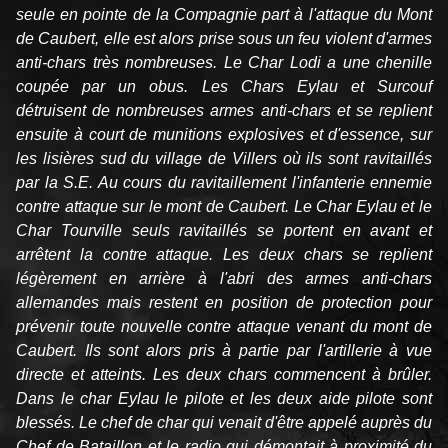
seule en pointe de la Compagnie part à l'attaque du Mont
de Caubert, elle est alors prise sous un feu violent d'armes
anti-chars très nombreuses. Le Char Lodi a une chenille
coupée par un obus. Les Chars Eylau et Surcouf
détruisent de nombreuses armes anti-chars et se replient
ensuite à court de munitions explosives et d'essence, sur
les lisières sud du village de Villers où ils sont ravitaillés
par la S.E. Au cours du ravitaillement l'infanterie ennemie
contre attaque sur le mont de Caubert. Le Char Eylau et le
Char Tourville seuls ravitaillés se portent en avant et
arrêtent la contre attaque. Les deux chars se replient
légèrement en arrière à l'abri des armes anti-chars
allemandes mais restent en position de protection pour
prévenir toute nouvelle contre attaque venant du mont de
Caubert. Ils sont alors pris à partie par l'artillerie à vue
directe et atteints. Les deux chars commencent à brûler.
Dans le char Eylau le pilote et les deux aide pilote sont
blessés. Le chef de char qui venait d'être appelé auprès du
Chef de Bataillon et le radio qui démontait à proximité du