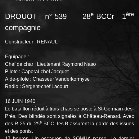
e
ère
DROUOT n° 539 28
BCCr 1
compagnie
Constructeur : RENAULT
Equipage :
Chef de char : Lieutenant Raymond Naso
Pilote : Caporal-chef Jacquet
Aide-pilote : Chasseur Vanderkormyse
Radio : Sergent-chef Lacourt
16 JUIN 1940
Le bataillon réduit à trois chars se poste à St-Germain-des-
Prés. Des blindés sont signalés à Château-Renard. Avec
e
des R 35 du 25
BCC, les B assurent la garde des issues
et des ponts.
17 heures. Un escadron de SOMUA passe. Le dernier