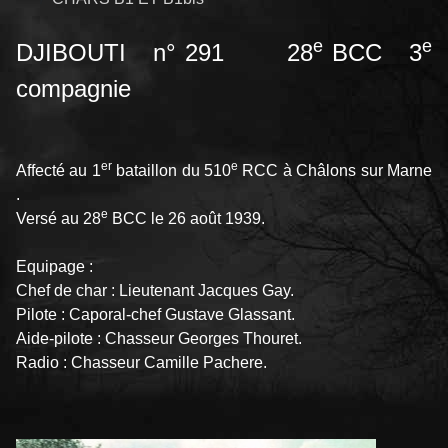
e
e
DJIBOUTI n° 291 28
BCC 3
compagnie
er
e
Affecté au 1
bataillon du 510
RCC à Châlons sur Marne
.
e
Versé au 28
BCC le 26 août 1939.
Equipage :
Chef de char : Lieutenant Jacques Gay.
Pilote : Caporal-chef Gustave Glassant.
Aide-pilote : Chasseur Georges Thouret.
Radio : Chasseur Camille Pachere.