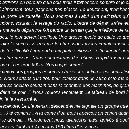
s arrivons en bordure d'un bois mais il fait encore sombre et je
 Calmement nous gagnons nos places. Le lieutenant, marchant 
 la porte de tourelle. Nous sommes à l'abri d'un petit talus qu'
endons, scrutant le visage du radio. L'ordre de départ arrive e
e mauvais départ me fait perdre un terrain que je m'efforce de rat
à peu, le jour devient meilleur. Une grosse meule de paille se 
lente secousse ébranle le char. Nous avons certainement to
la difficulté à reprendre ma pleine vitesse. Le lieutenant arros
us tire dessus. Nous enregistrons des chocs. Rapidement no
75mm à environ 600m. Nos coups portent...
rcevoir des groupes ennemis. Un second antichar est neutralisé
scule. Nous sortons d'un trou pour tomber dans un autre et je 
Le feu se déclare soudain dans la chambre des machines, de gr
haud dans ce coin !" Nous roulons lentement. Le tableau de bord
 le feu est arrêté.
scendre. Le Lieutenant descend et me signale un groupe que nou
n... J'ai compris... A la corne d'un bois j'aperçois un canon aba
 de le démolir... Rapidement nous avançons mais, arrivés à qu
réservoirs flambent. Au moins 150 litres d'essence !