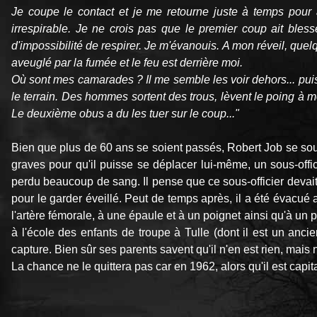
Je coupe le contact et je me retourne juste à temps pour 
irrespirable. Je ne crois pas que le premier coup ait bles
d'impossibilité de respirer. Je m'évanouis. A mon réveil, quelqu
aveuglé par la fumée et le feu est derrière moi.
Où sont mes camarades ? Il me semble les voir dehors... puis à l
le terrain. Des hommes sortent des trous, lèvent le poing à
Le deuxième obus a du les tuer sur le coup..."
Bien que plus de 60 ans se soient passés, Robert Job se souv
graves pour qu'il puisse se déplacer lui-même, un sous-offic
perdu beaucoup de sang. Il pense que ce sous-officier devait av
pour le garder éveillé. Peut de temps après, il a été évacué
l'artère fémorale, à une épaule et à un poignet ainsi qu'à un 
à l'école des enfants de troupe à Tulle (dont il est un anci
capture. Bien sûr ses parents savent qu'il n'en est rien, mais n
La chance ne le quittera pas car en 1962, alors qu'il est ca