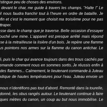
 distingue peu de choses des environs.
devant le char, me guide à travers les champs. "Halte !" Le
il nous faudra franchir tout à l'heure en ordre de bataille. Je
nfin et c'est le moment que choisit ma troisième pour ne pas
traper.
dresse dans le champ que je traverse. Belle occasion d'essayer
uché une mine. L'appareil est presque arrêté mais répond
e à la mitrailleuse la lisière d'un bois. Je repère une flamme
us pointons nos armes sur la flamme du canon antichar. Le
, puis le char qui avance toujours dans des trous cachés par
me demande comment nous en sommes sortis. Je réussis enfin à
andes flammes... Calmement, le lieutenant commande à Juteau
 indique de hautes températures pour l'eau. Juteau envoie un
s n'identifions pas tout d'abord. Remonté dans la tourelle,
ndonné, les obus rangés autour. Le lieutenant continue à faire
elques mètres du canon, un coup au but nous immobilise. Le