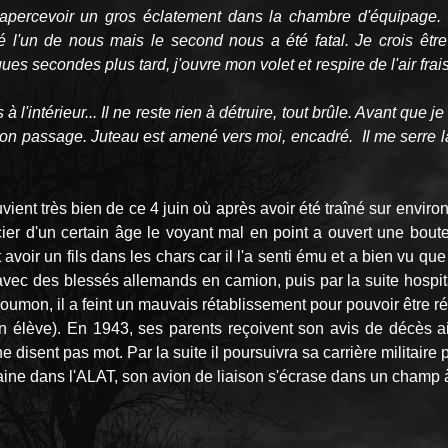
apercevoir un gros éclatement dans la chambre d'équipage. C
sé l'un de nous mais le second nous a été fatal. Je crois êtr
es secondes plus tard, j'ouvre mon volet et respire de l'air frais
'intérieur... Il ne reste rien à détruire, tout brûle. Avant que j
 mon passage. Juteau est amené vers moi, encadré. Il me serre
ient très bien de ce 4 juin où après avoir été traîné sur enviro
ier d'un certain âge le voyant mal en point a ouvert une bouteil
oir un fils dans les chars car il l'a senti ému et a bien vu que l
 avec des blessés allemands en camion, puis par la suite hospita
poumon, il a feint un mauvais rétablissement pour pouvoir être réf
en élève). En 1943, ses parents reçoivent son avis de décès ai
e disent pas mot. Par la suite il poursuivra sa carrière militaire
pitaine dans l'ALAT, son avion de liaison s'écrase dans un cham