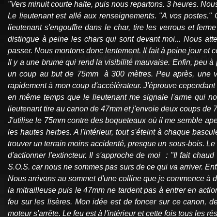
"Vers minuit courte halte, puis nous repartons. 3 heures. Nou
Le lieutenant est allé aux renseignements. "A vos postes."
lieutenant s'engouffre dans le char, tire les verrous et ferme
distingue à peine les chars qui sont devant moi... Nous att
passer. Nous montons donc lentement. Il fait à peine jour et c
Il y a une brume qui rend la visibilité mauvaise. Enfin, peu 
un coup au but de 75mm à 300 mètres. Peu après, une vio
rapidement à mon coup d'accélérateur. J'éprouve cependant de 
en même temps que le lieutenant me signale l'arme qui no
lieutenant tire au canon de 47mm et j'envoie deux coups de 
J'utilise le 75mm contre des boqueteaux où il me semble ape
les hautes herbes. A l'intérieur, tout s'éteint à chaque ba
trouver un terrain moins accidenté, presque un sous-bois. 
d'actionner l'extincteur. Il s'approche de moi : "Il fait c
S.O.S. car nous ne sommes pas surs de ce qui va arriver. Enfin
Nous arrivons au sommet d'une colline que je commence à de
la mitrailleuse puis le 47mm ne tardent pas à entrer en actio
feu sur les lisères. Mon idée est de foncer sur ce canon,
moteur s'arrête. Le feu est à l'intérieur et cette fois tous les 