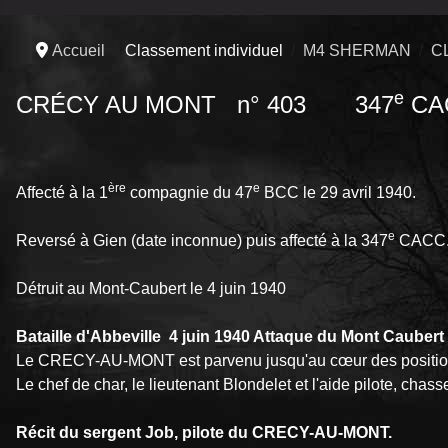
Accueil
Classement individuel
M4 SHERMAN
C
e
CRÉCY AU MONT n° 403 347
CA
ère
e
Affecté à la 1
compagnie du 47
BCC le 29 avril 1940.
e
Reversé à Gien (date inconnue) puis affecté à la 347
CACC
Détruit au Mont-Caubert le 4 juin 1940
Bataille d'Abbeville 4 juin 1940 Attaque du Mont Caubert
Le CRECY-AU-MONT est parvenu jusqu'au cœur des positions
Le chef de char, le lieutenant Blondelet et l'aide pilote, chass
Récit du sergent Job, pilote du CRECY-AU-MONT.