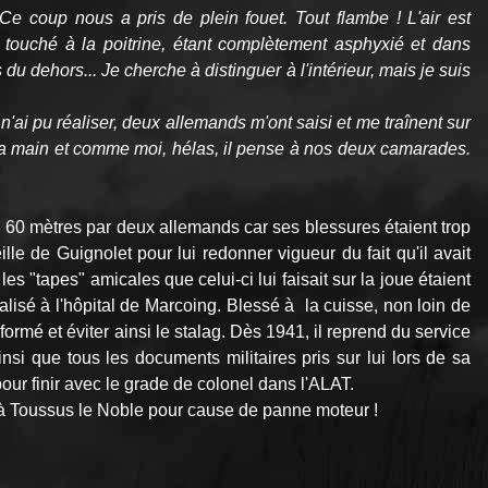
e coup nous a pris de plein fouet. Tout flambe ! L'air est
e touché à la poitrine, étant complètement asphyxié et dans
 du dehors... Je cherche à distinguer à l'intérieur, mais je suis
e n'ai pu réaliser, deux allemands m'ont saisi et me traînent sur
 la main et comme moi, hélas, il pense à nos deux camarades.
n 60 mètres par deux allemands car ses blessures étaient trop
le de Guignolet pour lui redonner vigueur du fait qu'il avait
es "tapes" amicales que celui-ci lui faisait sur la joue étaient
lisé à l'hôpital de Marcoing. Blessé à la cuisse, non loin de
ormé et éviter ainsi le stalag. Dès 1941, il reprend du service
nsi que tous les documents militaires pris sur lui lors de sa
 pour finir avec le grade de colonel dans l'ALAT.
p à Toussus le Noble pour cause de panne moteur !