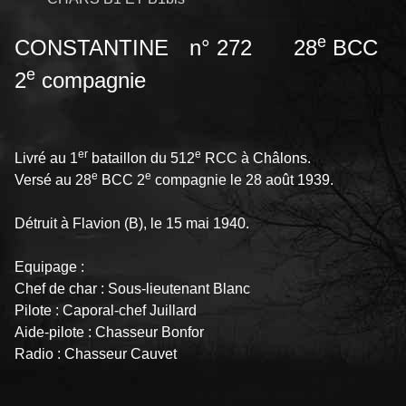
e
CONSTANTINE n° 272 28
BCC
e
2
compagnie
er
e
Livré au 1
bataillon du 512
RCC à Châlons.
e
e
Versé au 28
BCC 2
compagnie le 28 août 1939.
Détruit à Flavion (B), le 15 mai 1940.
Equipage :
Chef de char : Sous-lieutenant Blanc
Pilote : Caporal-chef Juillard
Aide-pilote : Chasseur Bonfor
Radio : Chasseur Cauvet