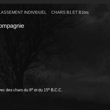
LASSEMENT INDIVIDUEL
CHARS B1 ET B1bis
ompagnie
e
e
vec des chars du 8
et du 15
B.C.C.