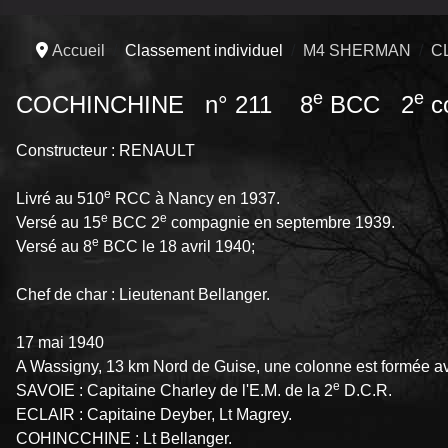
Accueil
Classement individuel
M4 SHERMAN
C
e
e
COCHINCHINE n° 211 8
BCC 2
c
Constructeur : RENAULT
e
Livré au 510
RCC à Nancy en 1937.
e
e
Versé au 15
BCC 2
compagnie en septembre 1939.
e
Versé au 8
BCC le 18 avril 1940;
Chef de char : Lieutenant Bellanger.
17 mai 1940
A Wassigny, 13 km Nord de Guise, une colonne est formée a
e
SAVOIE : Capitaine Charley de l'E.M. de la 2
D.C.R.
ECLAIR : Capitaine Deyber, Lt Magrey.
COHINCCHINE : Lt Bellanger.