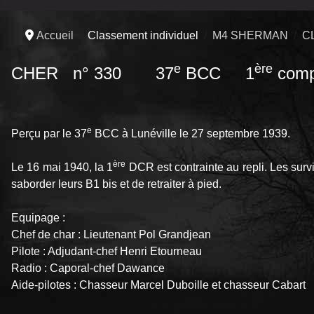
Accueil
Classement individuel
M4 SHERMAN
C
e
ère
CHER n° 330 37
BCC 1
comp
e
Perçu par le 37
BCC à Lunéville le 27 septembre 1939.
ère
Le 16 mai 1940, la 1
DCR est contrainte au repli. Les surv
saborder leurs B1 bis et de retraiter à pied.
Equipage :
Chef de char : Lieutenant Pol Grandjean
Pilote : Adjudant-chef Henri Etourneau
Radio : Caporal-chef Dawance
Aide-pilotes : Chasseur Marcel Duboille et chasseur Cabart