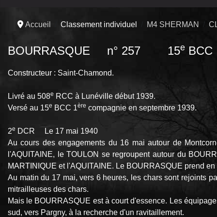
Accueil
Classement individuel
M4 SHERMAN
C
e
BOURRASQUE n° 257 15
BCC
Constructeur : Saint-Chamond.
e
Livré au 508
RCC à Lunéville début 1939.
e
ère
Versé au 15
BCC 1
compagnie en septembre 1939.
e
2
DCR Le 17 mai 1940
Au cours des engagements du 16 mai autour de Montcorne
l'AQUITAINE, le TOULON se regroupent autour du BOURRASQU
MARTINIQUE et l'AQUITAINE. Le BOURRASQUE prend en 
Au matin du 17 mai, vers 6 heures, les chars sont rejoints p
mitrailleuses des chars.
Mais le BOURRASQUE est à court d'essence. Les équipages t
sud, vers Pargny, à la recherche d'un ravitaillement.