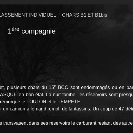
LASSEMENT INDIVIDUEL
CHARS B1 ET B1bis
ère
 1
compagnie
e
t, plusieurs chars du 15
BCC sont endommagés ou en pann
E en bon état. La nuit tombe, les réservoirs sont presque 
remorque le TOULON et le TEMPÊTE.
ar un camion allemand rempli de fantassins. Un coup de 47 détr
ransvasent dans ses réservoirs le carburant restant des autre