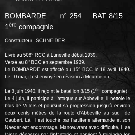
BOMBARDE n° 254 BAT 8/15
ère
1
compagnie
Constructeur : SCHNEIDER
e
Livré au 508
RCC à Lunéville début 1939.
e
Versé au 8
BCC en septembre 1939.
e
Le BOMBARDE est affecté au 15
BCC le 18 avril 1940.
Le 10 mai, il est envoyé en révision à Mourmelon.
ère
Le 3 juin 1940, il rejoint le bataillon 8/15 (1
compagnie)
Le 4 juin, il participe à l'attaque sur Abbeville. Il nettoie le
bois de Villers et poursuit sa progression jusqu'à environ
deux cents mètres de la route d'Abbeville au sud de
Caubert. Là, il est touché par l'artillerie allemande et son
Naeder est endommagé. Manœuvrant avec difficulté, il se
laisse dépasser par l'infanterie et parvient à rejoindre les