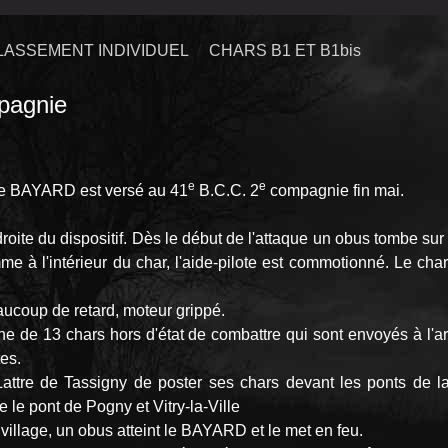
LASSEMENT INDIVIDUEL
CHARS B1 ET B1bis
agnie
e
e
 le BAYARD est versé au 41
B.C.C. 2
compagnie fin mai.
ite du dispositif. Dès le début de l'attaque un obus tombe sur l
 à l'intérieur du char, l'aide-pilote est commotionné. Le char 
eaucoup de retard, moteur grippé.
 de 13 chars hors d'état de combattre qui sont envoyés à l'arr
tes.
attre de Tassigny de poster ses chars devant les ponts de 
le pont de Pogny et Vitry-la-Ville
 village, un obus atteint le BAYARD et le met en feu.