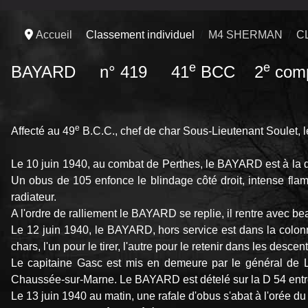
Accueil
Classement individuel
M4 SHERMAN
C
e
e
BAYARD n° 419 41
BCC 2
comp
e
Affecté au 49
B.C.C., chef de char Sous-Lieutenant Soulet,
Le 10 juin 1940, au combat de Perthes, le BAYARD est à la dro
Un obus de 105 enfonce le blindage côté droit, intense flamme
radiateur.
A l'ordre de ralliement le BAYARD se replie, il rentre avec b
Le 12 juin 1940, le BAYARD, hors service est dans la colonne
chars, l'un pour le tirer, l'autre pour le retenir dans les descen
Le capitaine Gasc est mis en demeure par le général de L
Chaussée-sur-Marne. Le BAYARD est dételé sur la D 54 entre 
Le 13 juin 1940 au matin, une rafale d'obus s'abat à l'orée du