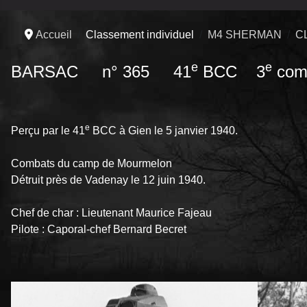
Accueil
Classement individuel
M4 SHERMAN
C
e
e
BARSAC n° 365 41
BCC 3
com
e
Perçu par le 41
BCC à Gien le 5 janvier 1940.
Combats du camp de Mourmelon
Détruit près de Vadenay le 12 juin 1940.
Chef de char : Lieutenant Maurice Fajeau
Pilote : Caporal-chef Bernard Becret