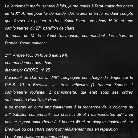
Le lendemain matin, samedi 8 juin, je me rendis à l'état-major des chars
e
de la X
Armée pour lui demander des ordres et en lui rendant compte
que j'avais vu passer à Pont Saint Pierre six chars H 39 et une
e
camionnettes du 27
bataillon de chars.
Je reçus de M. le colonel Salvagniac, commandant des chars de
l'armée, l'ordre suivant :
ère
1
Armée P.C. 8h45 le 8 juin 1940
commandement des chars
état-major ORDRE n° 25
e
L'aspirant de Bar, de la 349
compagnie est chargé de diriger sur le
P.E.B. 10, à Bresville, les trois véhicules (1 tracteur Somua, 1
camionnette roulante, 1 camionnette) qui était sous ses ordres
stationnés à Pont Saint Pierre.
Il se mettra en outre immédiatement à la recherche de la colonne du
e
27
bataillon comprenant : six chars H 39 et 1 camionnettes qu'il a vu
passer à pont saint Pierre à 7 heures 45 et se dirigera également sur
Bresville où ces chars seront immédiatement pris en réparation.
Le colonel Salvagniac commandant