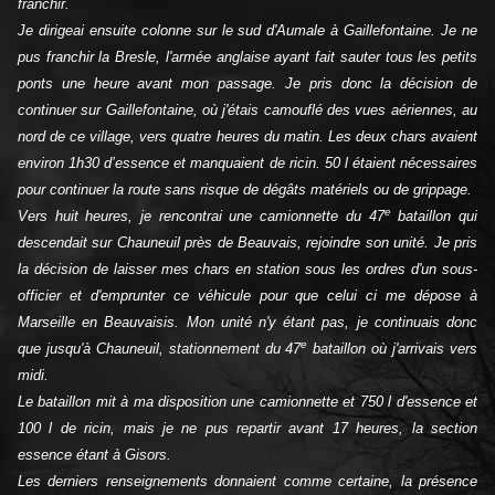
franchir.
Je dirigeai ensuite colonne sur le sud d'Aumale à Gaillefontaine. Je ne
pus franchir la Bresle, l'armée anglaise ayant fait sauter tous les petits
ponts une heure avant mon passage. Je pris donc la décision de
continuer sur Gaillefontaine, où j'étais camouflé des vues aériennes, au
nord de ce village, vers quatre heures du matin. Les deux chars avaient
environ 1h30 d’essence et manquaient de ricin. 50 l étaient nécessaires
pour continuer la route sans risque de dégâts matériels ou de grippage.
e
Vers huit heures, je rencontrai une camionnette du 47
bataillon qui
descendait sur Chauneuil près de Beauvais, rejoindre son unité. Je pris
la décision de laisser mes chars en station sous les ordres d'un sous-
officier et d'emprunter ce véhicule pour que celui ci me dépose à
Marseille en Beauvaisis. Mon unité n'y étant pas, je continuais donc
e
que jusqu'à Chauneuil, stationnement du 47
bataillon où j'arrivais vers
midi.
Le bataillon mit à ma disposition une camionnette et 750 l d'essence et
100 l de ricin, mais je ne pus repartir avant 17 heures, la section
essence étant à Gisors.
Les derniers renseignements donnaient comme certaine, la présence