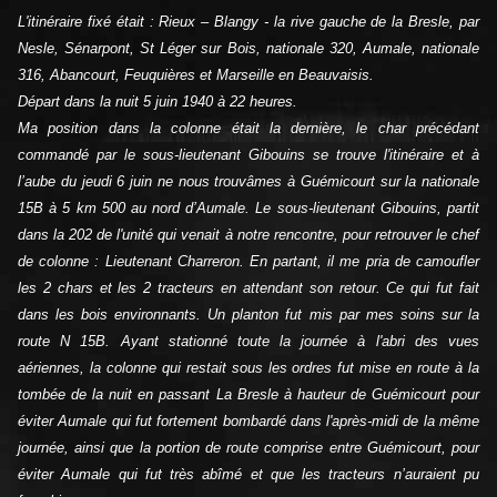
L'itinéraire fixé était : Rieux – Blangy - la rive gauche de la Bresle, par
Nesle, Sénarpont, St Léger sur Bois, nationale 320, Aumale, nationale
316, Abancourt, Feuquières et Marseille en Beauvaisis.
Départ dans la nuit 5 juin 1940 à 22 heures.
Ma position dans la colonne était la dernière, le char précédant
commandé par le sous-lieutenant Gibouins se trouve l'itinéraire et à
l’aube du jeudi 6 juin ne nous trouvâmes à Guémicourt sur la nationale
15B à 5 km 500 au nord d’Aumale. Le sous-lieutenant Gibouins, partit
dans la 202 de l'unité qui venait à notre rencontre, pour retrouver le chef
de colonne : Lieutenant Charreron. En partant, il me pria de camoufler
les 2 chars et les 2 tracteurs en attendant son retour. Ce qui fut fait
dans les bois environnants. Un planton fut mis par mes soins sur la
route N 15B. Ayant stationné toute la journée à l'abri des vues
aériennes, la colonne qui restait sous les ordres fut mise en route à la
tombée de la nuit en passant La Bresle à hauteur de Guémicourt pour
éviter Aumale qui fut fortement bombardé dans l'après-midi de la même
journée, ainsi que la portion de route comprise entre Guémicourt, pour
éviter Aumale qui fut très abîmé et que les tracteurs n’auraient pu