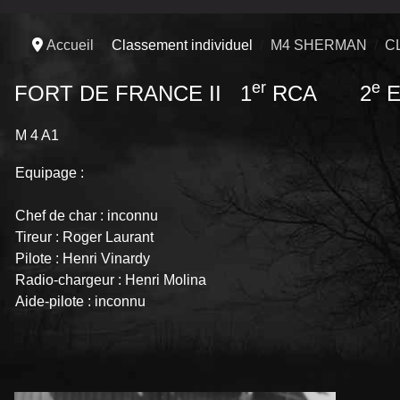
Accueil
Classement individuel
M4 SHERMAN
C
er
e
FORT DE FRANCE II 1
RCA 2
E
M 4 A1
Equipage :
Chef de char : inconnu
Tireur : Roger Laurant
Pilote : Henri Vinardy
Radio-chargeur : Henri Molina
Aide-pilote : inconnu