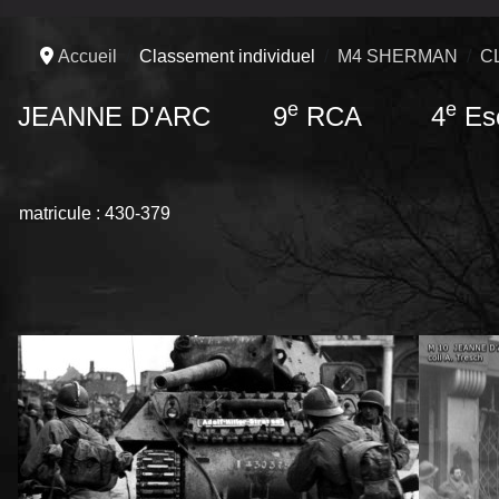
Accueil
Classement individuel
M4 SHERMAN
C
e
e
JEANNE D'ARC 9
RCA 4
Es
matricule : 430-379