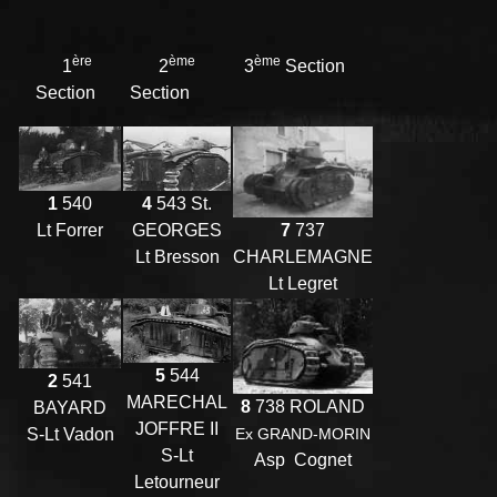
ère
ème
ème
1
2
3
Section
Section
Section
4
543 St.
1
540
7
737
GEORGES
Lt Forrer
CHARLEMAGNE
Lt Bresson
Lt Legret
5
544
2
541
MARECHAL
8
738 ROLAND
BAYARD
JOFFRE II
Ex GRAND-MORIN
S-Lt Vadon
S-Lt
Asp Cognet
Letourneur