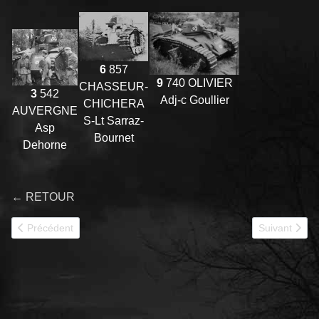
6
857
9
740 OLIVIER
CHASSEUR-
3
542
Adj-c Goullier
CHICHERA
AUVERGNE
S-Lt Sarraz-
Asp
Bournet
Dehorne
← RETOUR
Article précédent : 1944 B1bis
Article suiva
Précédent
Suivant