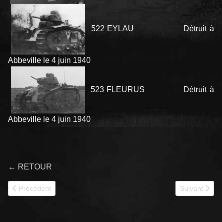
522 EYLAU Détruit à
Abbeville le 4 juin 1940
523 FLEURUS Détruit à
Abbeville le 4 juin 1940
← RETOUR
Article précédent : 352e CACC
Article suiva
Précédent
Suivant