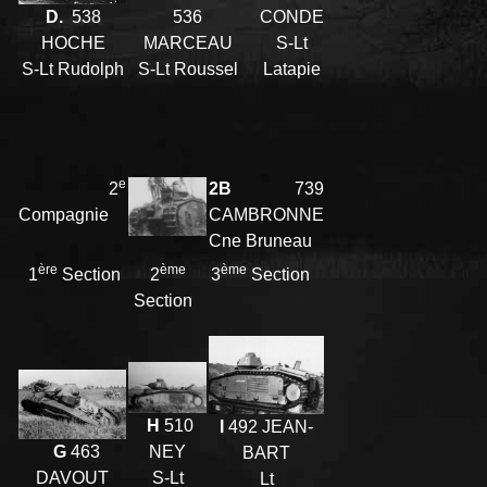
CONDE
536
D.
538
S-Lt
MARCEAU
HOCHE
Latapie
S-Lt Roussel
S-Lt Rudolph
e
2
2B
739
Compagnie
CAMBRONNE
Cne Bruneau
ère
ème
ème
1
Section
2
3
Section
Section
H
510
I
492 JEAN-
NEY
G
463
BART
S-Lt
DAVOUT
Lt