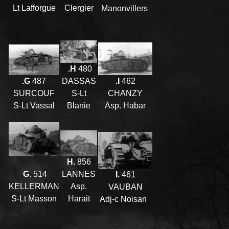
Clergier
Lt Lafforgue
Manonvillers
.H
480
.I
462
DASSAS
.G
487
CHANZY
S-Lt
SURCOUF
Asp. Habar
Blanie
S-Lt Vassal
H.
856
LANNES
G
. 514
I.
461
Asp.
KELLERMAN
VAUBAN
Harait
S-Lt Masson
Adj-c Noisan