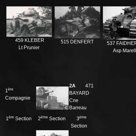
459 KLEBER
515 DENFERT
537 FAIDHE
Lt Prunier
Asp Marel
2A
471
ère
1
BAYARD
Compagnie
Cne
Barreau
ère
ème
ème
1
Section
2
Section
3
Section