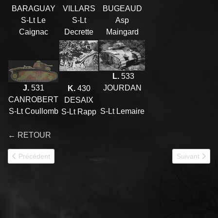
BARAGUAY
BUGEAUD
VILLARS
S-Lt Le
Asp
S-Lt
Caignac
Maingard
Decrette
L.
533
J.
531
JOURDAN
K.
430
CANROBERT
DESAIX
S-Lt Coullomb
S-Lt Lemaire
S-Lt Rapp
← RETOUR
Article précédent : 37e BCC 1939
Article suivan
Précédent
Suivant