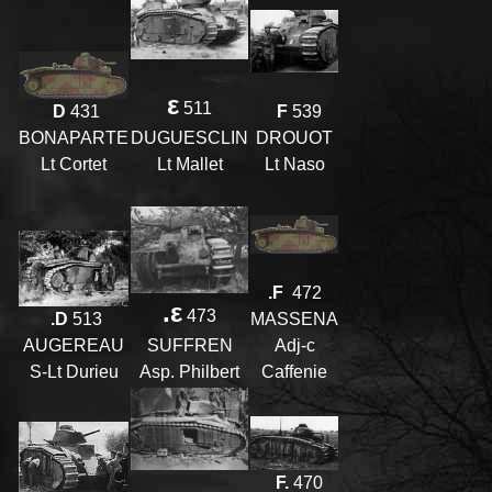
ε
511
F
539
D
431
DROUOT
DUGUESCLIN
BONAPARTE
Lt Naso
Lt Mallet
Lt Cortet
.F
472
.ε
473
MASSENA
.D
513
Adj-c
SUFFREN
AUGEREAU
Caffenie
Asp. Philbert
S-Lt Durieu
F.
470