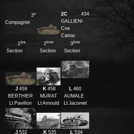
2C
434
e
3
GALLIENI
Compagnie
Cne
Carrac
ère
ème
ème
1
2
3
Section
Section
Section
J
459
K
458
L
460
BERTHIER
MURAT
AUMALE
Lt Pavillon
Lt Arnould
Lt Jacomet
.J
532
.L
534
.
K
535