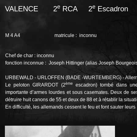
e
e
VALENCE 2
RCA 2
Escadron
M 4 A4 matricule : inconnu
Chef de char : inconnu
fonction inconnue : Joseph Hittinger (alias Joseph Bourgeoi
URBEWALD - URLOFFEN (BADE -WURTEMBERG) - Allemag
ème
Le peloton GIRARDOT (2
escadron) tombé dans une
importante d’armes lourdes et sous casemates. Deux de 
détruire huit canons de 55 et deux de 88 et à rétablir la situa
En difficulté, les allemands cessent le feu et font sauter leurs